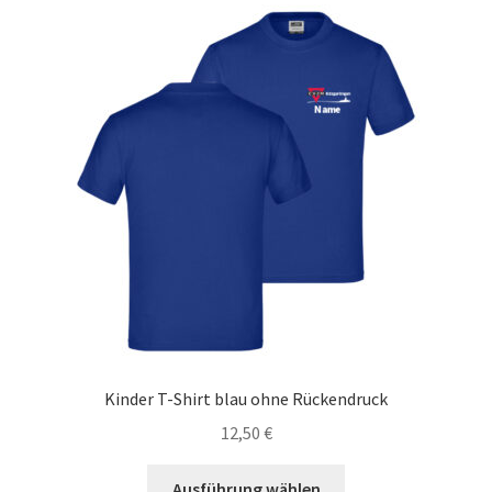
auf.
Die
Optionen
können
auf
der
Produktseite
gewählt
werden
Kinder T-Shirt blau ohne Rückendruck
12,50
€
Dieses
Ausführung wählen