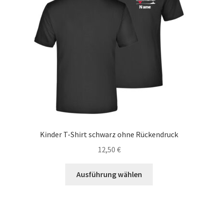
Kinder T-Shirt schwarz ohne Rückendruck
12,50
€
Dieses
Ausführung wählen
Produkt
weist
mehrere
Varianten