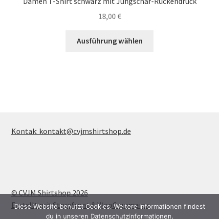
Damen T-Shirt schwarz mit Jungschar-Rückendruck
18,00
€
Dieses
Ausführung wählen
Produkt
weist
mehrere
Varianten
auf.
Die
Optionen
Kontak: kontakt@cvjmshirtshop.de
können
auf
der
Produktseite
gewählt
© CVJM Shirtshop 2026
werden
Erstellt mit Storefront & WooCommerce
.
Diese Website benutzt Cookies. Weitere Informationen findest
du in unseren Datenschutzinformationen.