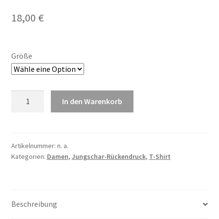
18,00
€
Größe
Damen
In den Warenkorb
T-
Shirt
blau
mit
Artikelnummer:
n. a.
Kategorien:
Damen
,
Jungschar-Rückendruck
,
T-Shirt
Jungschar-
Rückendruck
Menge
Beschreibung