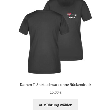
auf.
Die
Optionen
können
auf
der
Produktseite
gewählt
werden
Damen T-Shirt schwarz ohne Rückendruck
15,00
€
Dieses
Ausführung wählen
Produkt