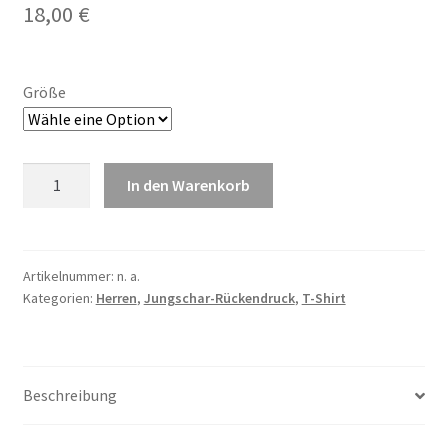
18,00
€
Größe
T-
In den Warenkorb
Shirt
rot
mit
Jungschar-
Artikelnummer:
n. a.
Kategorien:
Herren
,
Jungschar-Rückendruck
,
T-Shirt
Rückendruck
Menge
Beschreibung