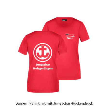
weist
mehrere
Varianten
auf.
Die
Optionen
können
auf
der
Produktseite
gewählt
werden
Damen T-Shirt rot mit Jungschar-Rückendruck