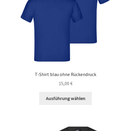
T-Shirt blau ohne Rückendruck
15,00
€
Dieses
Ausführung wählen
Produkt
weist
mehrere
Varianten