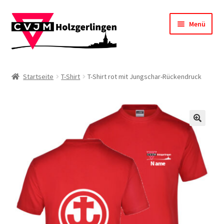
Zur
Zum
Menü
Navigation
Inhalt
springen
springen
Startseite
Startseite
T-Shirt
T-Shirt rot mit Jungschar-Rückendruck
Impressum
Kasse
🔍
Mein Konto
Shop
Warenkorb