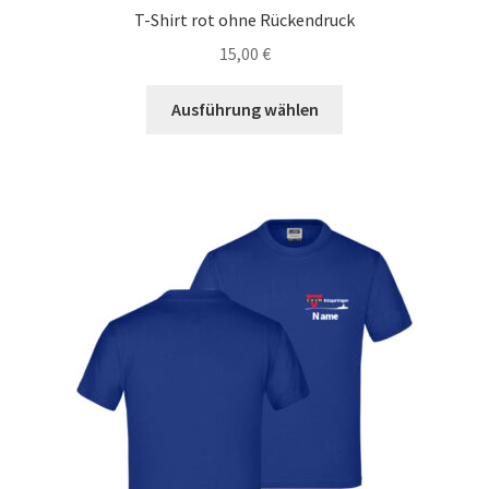
T-Shirt rot ohne Rückendruck
15,00
€
Dieses
Ausführung wählen
Produkt
weist
mehrere
Varianten
auf.
Die
Optionen
können
auf
der
Produktseite
gewählt
werden