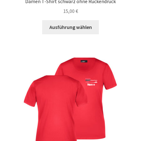
Damen T-Shirt schwarz ohne Rückendruck
15,00
€
Dieses
Ausführung wählen
Produkt
weist
mehrere
Varianten
auf.
Die
Optionen
können
auf
der
Produktseite
gewählt
werden