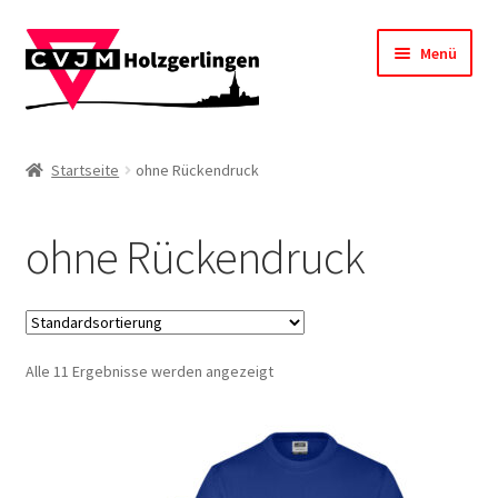
Zur
Zum
Menü
Navigation
Inhalt
springen
springen
Startseite
Startseite
ohne Rückendruck
Impressum
ohne Rückendruck
Kasse
Mein Konto
Alle 11 Ergebnisse werden angezeigt
Shop
Warenkorb