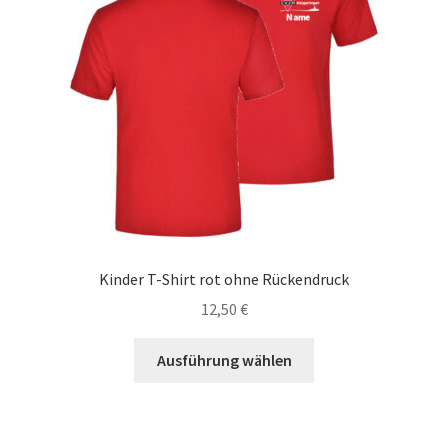
können
auf
der
Produktseite
gewählt
werden
Kinder T-Shirt rot ohne Rückendruck
12,50
€
Dieses
Ausführung wählen
Produkt
weist
mehrere