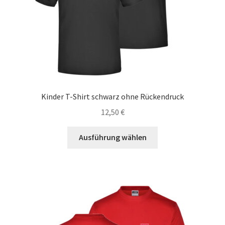
Produktseite
gewählt
werden
Kinder T-Shirt schwarz ohne Rückendruck
12,50
€
Dieses
Ausführung wählen
Produkt
weist
mehrere
Varianten
auf.
Die
Optionen