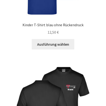
Kinder T-Shirt blau ohne Rückendruck
12,50
€
Dieses
Ausführung wählen
Produkt
weist
mehrere
Varianten
auf.
Die
Optionen
können
auf
der