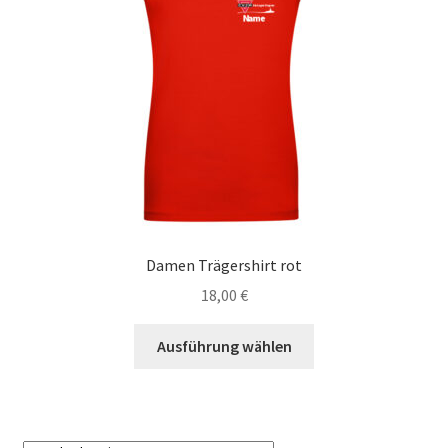
können
auf
der
Produktseite
gewählt
werden
Damen Trägershirt rot
18,00
€
Dieses
Ausführung wählen
Produkt
weist
mehrere
Varianten