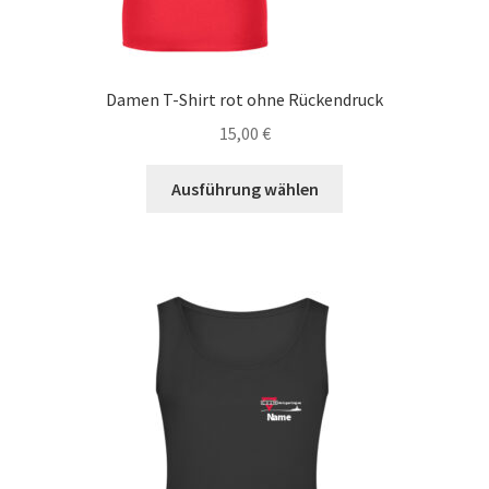
Damen T-Shirt rot ohne Rückendruck
15,00
€
Dieses
Ausführung wählen
Produkt
weist
mehrere
Varianten
auf.
Die
Optionen
können
auf
der
Produktseite