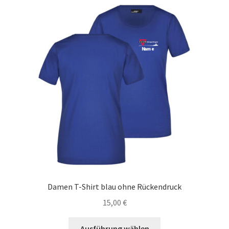
Varianten
auf.
Die
Optionen
können
auf
der
Produktseite
gewählt
werden
Damen T-Shirt blau ohne Rückendruck
15,00
€
Dieses
Ausführung wählen