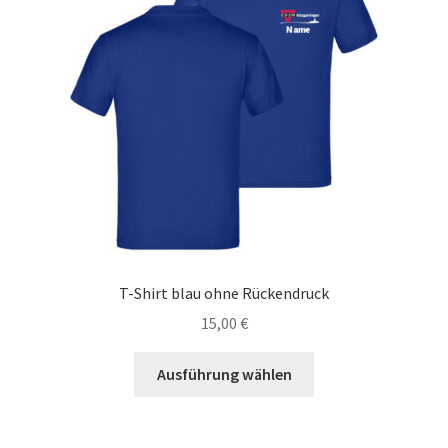
T-Shirt blau ohne Rückendruck
15,00
€
Dieses
Ausführung wählen
Produkt
weist
mehrere