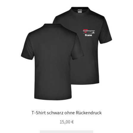
Varianten
auf.
Die
Optionen
können
auf
der
Produktseite
gewählt
werden
T-Shirt schwarz ohne Rückendruck
15,00
€