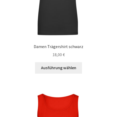
gewählt
werden
Damen Trägershirt schwarz
18,00
€
Dieses
Ausführung wählen
Produkt
weist
mehrere
Varianten
auf.
Die
Optionen