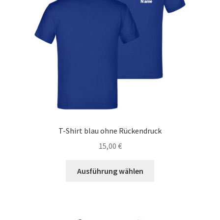
können
auf
der
Produktseite
gewählt
werden
T-Shirt blau ohne Rückendruck
15,00
€
Dieses
Ausführung wählen
Produkt
weist
mehrere
Varianten