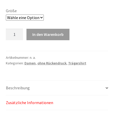
Größe
Damen
In den Warenkorb
Trägershirt
rot
Menge
Artikelnummer:
n. a.
Kategorien:
Damen
,
ohne Rückendruck
,
Trägershirt
Beschreibung
Zusätzliche Informationen