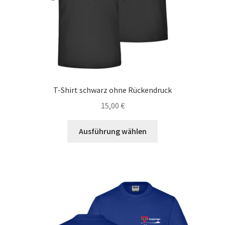
T-Shirt schwarz ohne Rückendruck
15,00
€
Dieses
Ausführung wählen
Produkt
weist
mehrere
Varianten
auf.
Die
Optionen