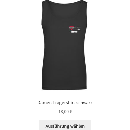
auf.
Die
Optionen
können
auf
der
Produktseite
gewählt
werden
Damen Trägershirt schwarz
18,00
€
Dieses
Ausführung wählen