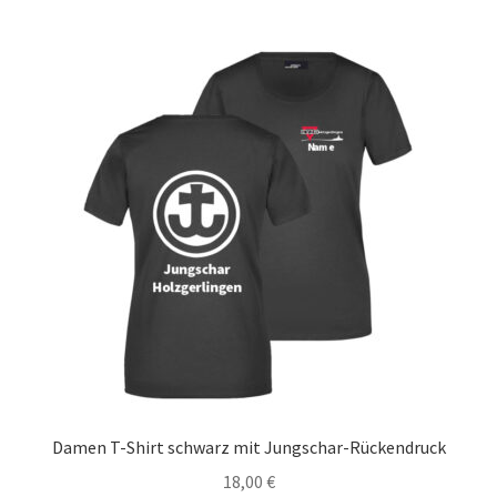
mehrere
Varianten
auf.
Die
Optionen
können
auf
der
Produktseite
gewählt
werden
Damen T-Shirt schwarz mit Jungschar-Rückendruck
18,00
€