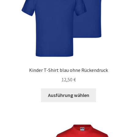
Kinder T-Shirt blau ohne Rückendruck
12,50
€
Dieses
Ausführung wählen
Produkt
weist
mehrere
Varianten
auf.