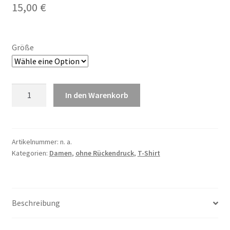
15,00
€
Größe
Damen
In den Warenkorb
T-
Shirt
blau
ohne
Artikelnummer:
n. a.
Kategorien:
Damen
,
ohne Rückendruck
,
T-Shirt
Rückendruck
Menge
Beschreibung