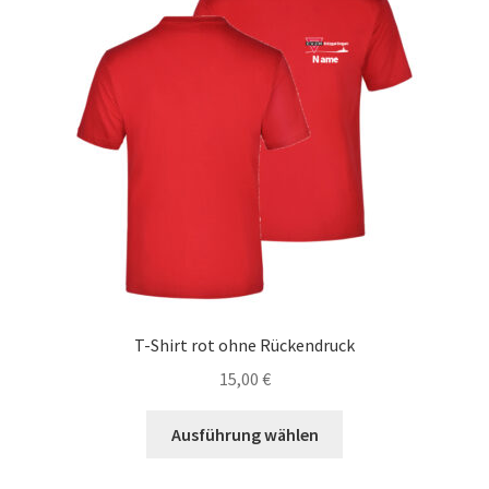
Die
Optionen
können
auf
der
Produktseite
gewählt
werden
T-Shirt rot ohne Rückendruck
15,00
€
Dieses
Ausführung wählen
Produkt
weist