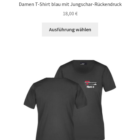
Damen T-Shirt blau mit Jungschar-Rückendruck
18,00
€
Dieses
Ausführung wählen
Produkt
weist
mehrere
Varianten
auf.
Die
Optionen
können
auf
der
Produktseite
gewählt
werden