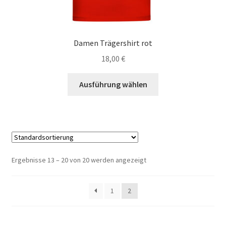
Damen Trägershirt rot
18,00
€
Dieses
Ausführung wählen
Produkt
weist
mehrere
Varianten
auf.
Die
Ergebnisse 13 – 20 von 20 werden angezeigt
Optionen
können
1
2
auf
der
Produktseite