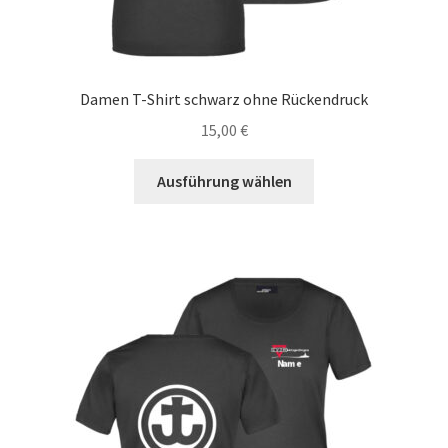
Damen T-Shirt schwarz ohne Rückendruck
15,00
€
Dieses
Ausführung wählen
Produkt
weist
mehrere
Varianten
auf.
Die
Optionen
können
auf
der
Produktseite