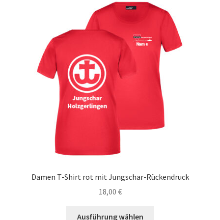
auf.
Die
Optionen
können
auf
der
Produktseite
gewählt
werden
Damen T-Shirt rot mit Jungschar-Rückendruck
18,00
€
Dieses
Ausführung wählen