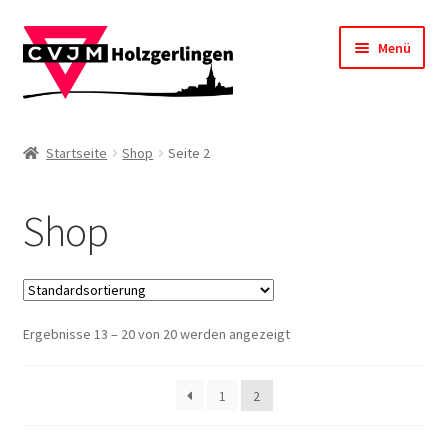
Zur
Zum
Menü
Navigation
Inhalt
springen
springen
Startseite
Startseite
Shop
Seite 2
Impressum
Shop
Kasse
Mein Konto
Ergebnisse 13 – 20 von 20 werden angezeigt
Shop
Warenkorb
1
2