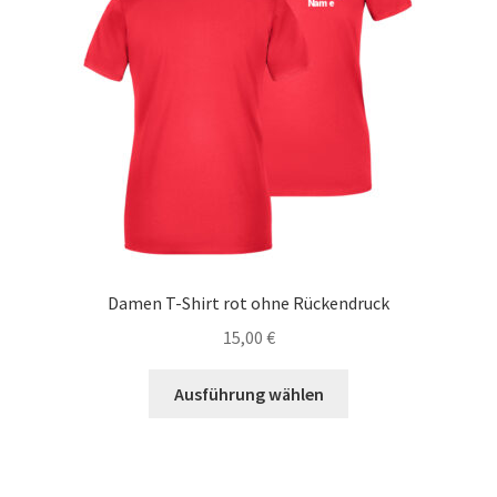
können
auf
der
Produktseite
gewählt
werden
Damen T-Shirt rot ohne Rückendruck
15,00
€
Dieses
Ausführung wählen
Produkt
weist
mehrere
Varianten